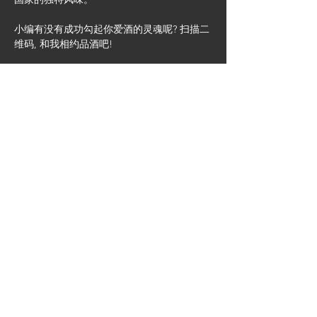
小编有没有成功勾起你爱酒的灵魂呢? 扫描二
维码, 和我相约品酒吧!
关注RawPortal 公众号, 带你了解更多!
RawPortal作为目前全澳顶尖的产品出口专
家，拥有完整的从选品到出口到市场营销全套
解决方案。我们有着澳洲最强的品牌合集，欢
迎想做出口贸易的132和188A客户和我们取得
联系。我们会竭诚为您服务！