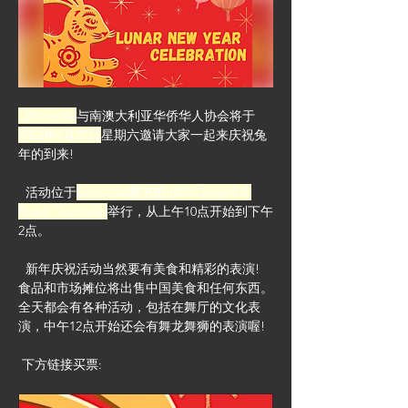
  Burnside
与南澳大利亚华侨华人协会将于
2023年1月21日
星期六邀请大家一起来庆祝兔
年的到来!
  活动位于
Burnside图书馆 (401 Greenhill 
Road, Tusmore)
举行，从上午10点开始到下午
2点。
  新年庆祝活动当然要有美食和精彩的表演! 
食品和市场摊位将出售中国美食和任何东西。
全天都会有各种活动，包括在舞厅的文化表
演，中午12点开始还会有舞龙舞狮的表演喔!
 下方链接买票: