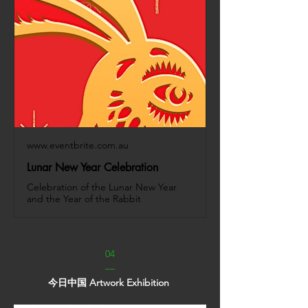
www.eventbrite.com.au
Lunar New Year Celebration
Celebration of the Lunar New Year
and the Year of the Rabbit
04
—
今日中国 Artwork Exhibition 