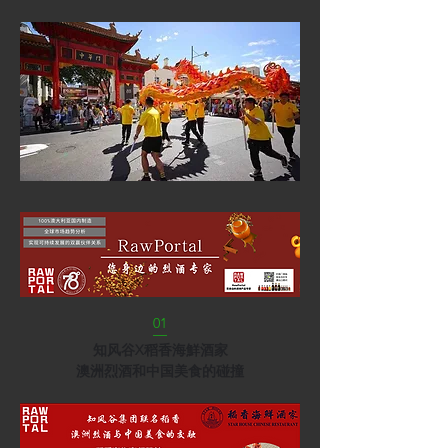
01
—
知风谷X稻香海鮮酒家
澳洲烈酒和中国美食的碰撞