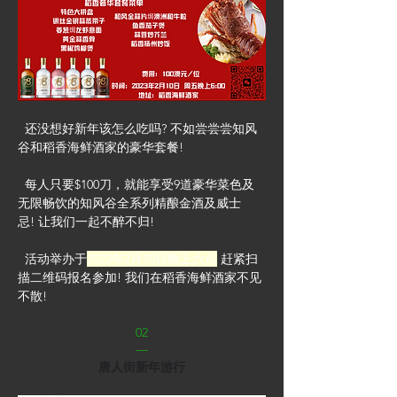
  还没想好新年该怎么吃吗? 不如尝尝尝知风
谷和稻香海鲜酒家的豪华套餐!
  每人只要$100刀，就能享受9道豪华菜色及
无限畅饮的知风谷全系列精酿金酒及威士
忌! 让我们一起不醉不归!
  活动举办于
2023年2月10日晚上六点
 赶紧扫
描二维码报名参加! 我们在稻香海鲜酒家不见
不散!
02
—
唐人街新年游行