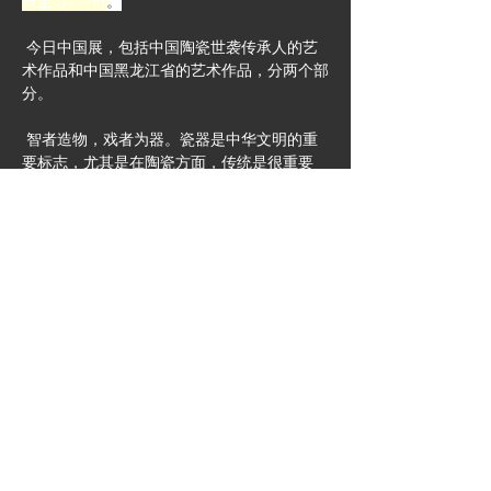
日至3月19日
。
 今日中国展，包括中国陶瓷世袭传承人的艺
术作品和中国黑龙江省的艺术作品，分两个部
分。
 智者造物，戏者为器。瓷器是中华文明的重
要标志，尤其是在陶瓷方面，传统是很重要
的。
  本次展览从中国传统非遗文化出发，选取了
景德镇市有代表性的老、中、青三代非遗传承
人的50件陶瓷艺术品，以及黑龙江省优秀艺术
家创作的中国画、油画、版画、水彩画、冰雪
画等39件，无论从设计风格还是文化题材上都
代表了中国传统手工艺的精华。其超凡脱俗的
工艺，深厚的艺术气质和内涵，是中国优秀陶
瓷艺术的集中呈现!
 入场是免费的喔! 喜欢看展的赶紧码住!