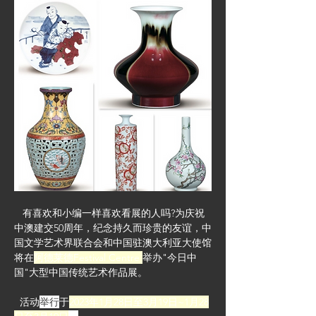
   有喜欢和小编一样喜欢看展的人吗?为庆祝
中澳建交50周年，纪念持久而珍贵的友谊，中
国文学艺术界联合会和中国驻澳大利亚大使馆
将在
阿德莱德Festival Centre 
举办"今日中
国"大型中国传统艺术作品展。
  活动
举行
于
2023年1月28日至3月19日~1月28